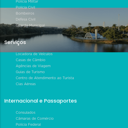
Polícia Militar
Polícia Civil
Bombeiros
Defesa Civil
Guarda Municipal
Serviços
Locadora de Veículos
Casas de Câmbio
Agências de Viagem
Guias de Turismo
Centro de Atendimento ao Turista
Cias Aéreas
Internacional e Passaportes
Consulados
Câmaras de Comércio
Polícia Federal