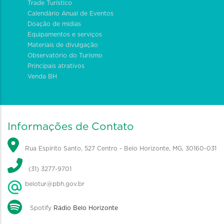
Trade Turístico
Calendário Anual de Eventos
Doação de mídias
Equipamentos e serviços
Materiais de divulgação
Observatório do Turismo
Principais atrativos
Venda BH
Informações de Contato
Rua Espírito Santo, 527 Centro - Belo Horizonte, MG, 30160-031
(31) 3277-9701
belotur@pbh.gov.br
Spotify
Rádio Belo Horizonte