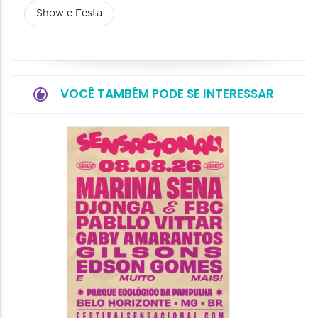
Show e Festa
VOCÊ TAMBÉM PODE SE INTERESSAR
Show: 
Handel
09/08/20
09/08/202
16:30 às 