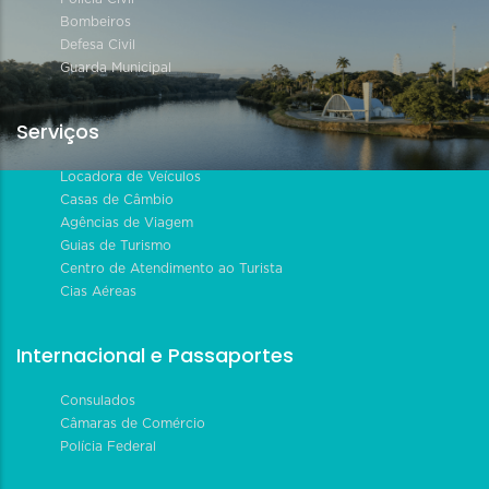
Bombeiros
Defesa Civil
Guarda Municipal
Serviços
Locadora de Veículos
Casas de Câmbio
Agências de Viagem
Guias de Turismo
Centro de Atendimento ao Turista
Cias Aéreas
Internacional e Passaportes
Consulados
Câmaras de Comércio
Polícia Federal