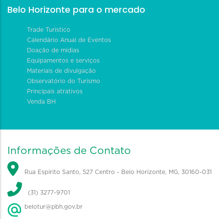
Belo Horizonte para o mercado
Trade Turístico
Calendário Anual de Eventos
Doação de mídias
Equipamentos e serviços
Materiais de divulgação
Observatório do Turismo
Principais atrativos
Venda BH
Informações de Contato
Rua Espírito Santo, 527 Centro - Belo Horizonte, MG, 30160-031
(31) 3277-9701
belotur@pbh.gov.br