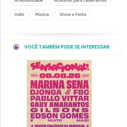
Acessibilidade
Acessível para cadeirantes
Indie
Música
Show e Festa
VOCÊ TAMBÉM PODE SE INTERESSAR
Show: 
Handel
09/08/20
09/08/202
16:30 às 