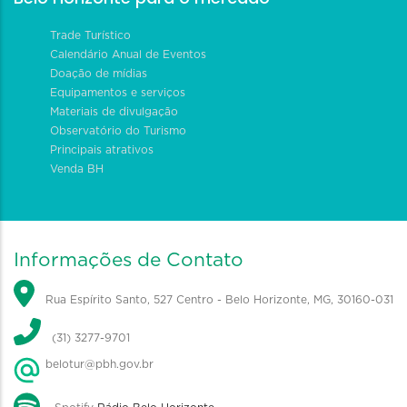
Trade Turístico
Calendário Anual de Eventos
Doação de mídias
Equipamentos e serviços
Materiais de divulgação
Observatório do Turismo
Principais atrativos
Venda BH
Informações de Contato
Rua Espírito Santo, 527 Centro - Belo Horizonte, MG, 30160-031
(31) 3277-9701
belotur@pbh.gov.br