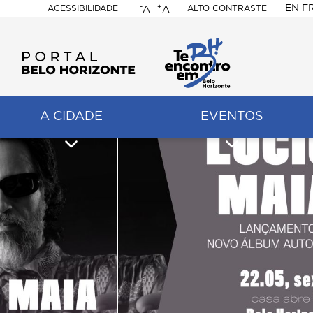
-
+
EN
F
ACESSIBILIDADE
ALTO CONTRASTE
A
A
PORTAL
BELO
HORIZONTE
A CIDADE
EVENTOS
ação
pal