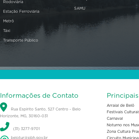
Rodoviária
SAMU
Estação Ferroviária
Metrô
Táxi
Transporte Público
Informações de Contato
Principai
Arraial de Belô
Rua Espírito Santo, 527 Centro - Belo
Festivais Culturai
Horizonte, MG, 30160-031
Carnaval
Noturno nos Mus
(31) 3277-9701
Zona Cultura Pra
belotur@pbh.gov.br
Circuito Municipa