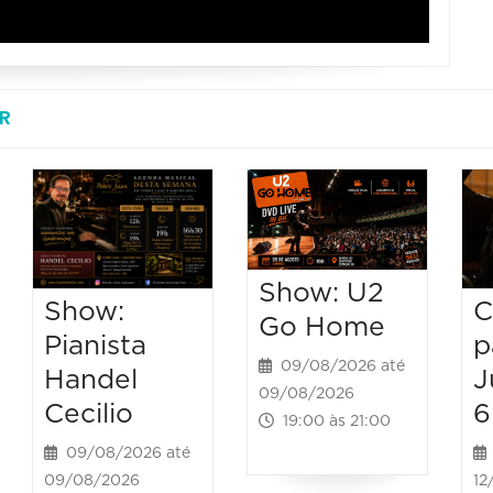
R
Show: U2
C
Show:
Go Home
p
Pianista
09/08/2026 até
J
Handel
09/08/2026
6
Cecilio
19:00 às 21:00
09/08/2026 até
12
09/08/2026