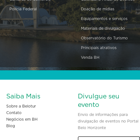
Polícia Federal
Doação de mídias
Equipamentos e serviços
Materiais de divulgação
Observatório do Turismo
Principais atrativos
Venda BH
Saiba Mais
Divulgue seu
evento
Sobre a Belotur
Contato
Envio de informações para
Negócios em BH
divulgação de eventos no Portal
Blog
Belo Horizonte