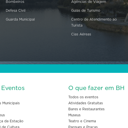
Bombeiros
Agências de Viagem
Defesa Civil
Guias de Turismo
Guarda Municipal
Centro de Atendimento ao
Turista
Cias Aéreas
s Eventos
O que fazer em BH
Todos os eventos
s Municipais
Atividades Gratuitas
Bares e Restaurantes
eus
Museus
ça da Estação
Teatro e Cinema
l de Cultura
Parques e Praças