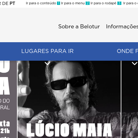
R
DE
PT
Ir para o conteúdo
1
Ir para o menu
2
Ir para o rodapé
3
Ir para o
ES
Sobre a Belotur
Informações
Menu
second
LUGARES PARA IR
ONDE 