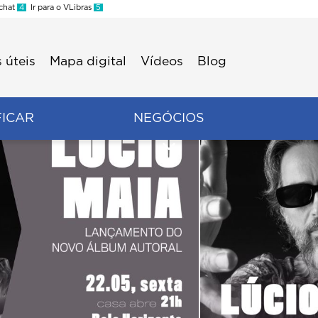
 chat
4
Ir para o VLibras
5
 úteis
Mapa digital
Vídeos
Blog
FICAR
NEGÓCIOS