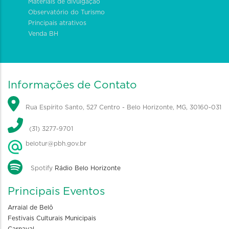
Materiais de divulgação
Observatório do Turismo
Principais atrativos
Venda BH
Informações de Contato
Rua Espírito Santo, 527 Centro - Belo Horizonte, MG, 30160-031
(31) 3277-9701
belotur@pbh.gov.br
Spotify
Rádio Belo Horizonte
Principais Eventos
Arraial de Belô
Festivais Culturais Municipais