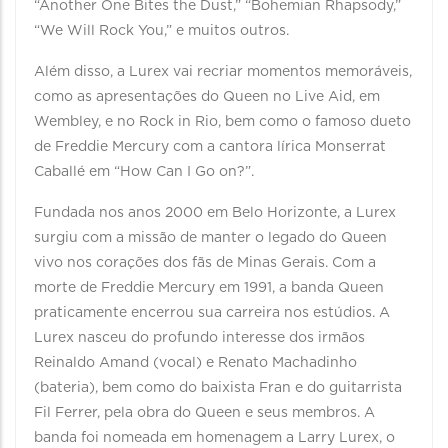
“Another One Bites the Dust,” “Bohemian Rhapsody,”
“We Will Rock You,” e muitos outros.
Além disso, a Lurex vai recriar momentos memoráveis,
como as apresentações do Queen no Live Aid, em
Wembley, e no Rock in Rio, bem como o famoso dueto
de Freddie Mercury com a cantora lírica Monserrat
Caballé em “How Can I Go on?”.
Fundada nos anos 2000 em Belo Horizonte, a Lurex
surgiu com a missão de manter o legado do Queen
vivo nos corações dos fãs de Minas Gerais. Com a
morte de Freddie Mercury em 1991, a banda Queen
praticamente encerrou sua carreira nos estúdios. A
Lurex nasceu do profundo interesse dos irmãos
Reinaldo Amand (vocal) e Renato Machadinho
(bateria), bem como do baixista Fran e do guitarrista
Fil Ferrer, pela obra do Queen e seus membros. A
banda foi nomeada em homenagem a Larry Lurex, o