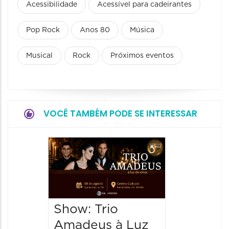
Acessibilidade
Acessível para cadeirantes
Pop Rock
Anos 80
Música
Musical
Rock
Próximos eventos
VOCÊ TAMBÉM PODE SE INTERESSAR
Espetá
“Cores
- Orqu
Chines
Show: Trio
Shang
Amadeus à Luz