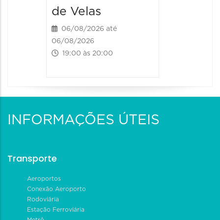
06/08/20
de Velas
06/08/202
20:00 às
06/08/2026 até
06/08/2026
19:00 às 20:00
INFORMAÇÕES ÚTEIS
Transporte
Aeroportos
Conexão Aeroporto
Rodoviária
Estação Ferroviária