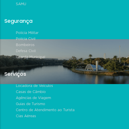
SAMU
Segurança
Polícia Militar
Polícia Civil
Bombeiros
Defesa Civil
Guarda Municipal
Serviços
Locadora de Veículos
Casas de Câmbio
Agências de Viagem
Guias de Turismo
Centro de Atendimento ao Turista
Cias Aéreas