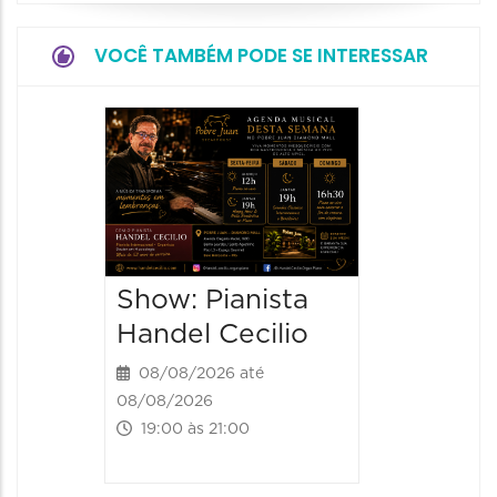
VOCÊ TAMBÉM PODE SE INTERESSAR
Show:
Falasch
Tour"
08/08/20
08/08/202
Show: Pianista
21:00 às 
Handel Cecilio
08/08/2026 até
08/08/2026
19:00 às 21:00