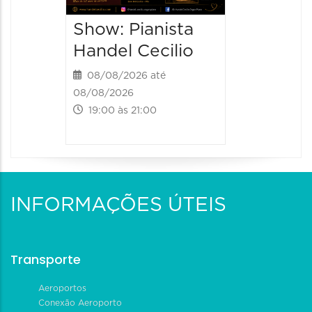
08/08/202
Show: Pianista
21:00 às 
Handel Cecilio
08/08/2026 até
08/08/2026
19:00 às 21:00
INFORMAÇÕES ÚTEIS
Transporte
Aeroportos
Conexão Aeroporto