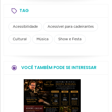
TAG
Acessibilidade
Acessível para cadeirantes
Cultural
Música
Show e Festa
VOCÊ TAMBÉM PODE SE INTERESSAR
Show:
Falasch
Tour"
08/08/20