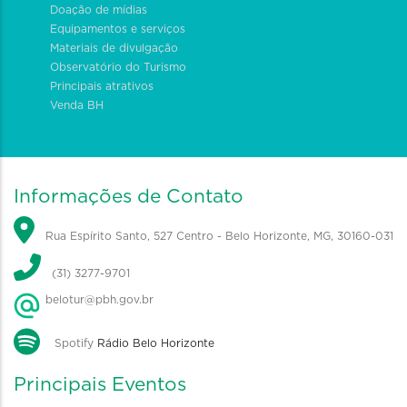
Doação de mídias
Equipamentos e serviços
Materiais de divulgação
Observatório do Turismo
Principais atrativos
Venda BH
Informações de Contato
Rua Espírito Santo, 527 Centro - Belo Horizonte, MG, 30160-031
(31) 3277-9701
belotur@pbh.gov.br
Spotify
Rádio Belo Horizonte
Principais Eventos