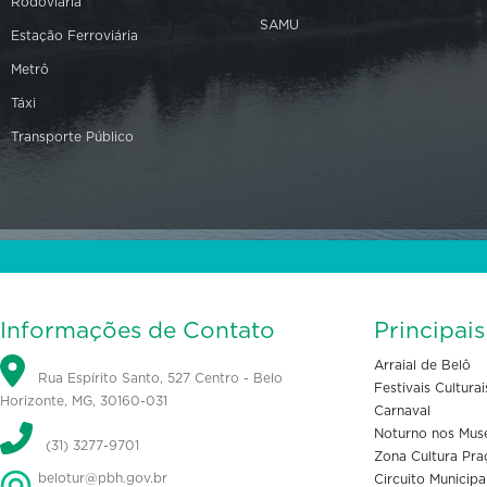
Rodoviária
SAMU
Estação Ferroviária
Metrô
Táxi
Transporte Público
Informações de Contato
Principai
Arraial de Belô
Rua Espírito Santo, 527 Centro - Belo
Festivais Culturai
Horizonte, MG, 30160-031
Carnaval
Noturno nos Mus
(31) 3277-9701
Zona Cultura Pra
belotur@pbh.gov.br
Circuito Municipa