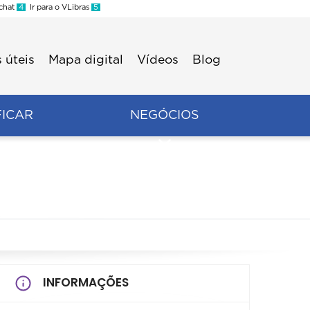
 chat
4
Ir para o VLibras
5
 úteis
Mapa digital
Vídeos
Blog
FICAR
NEGÓCIOS
INFORMAÇÕES