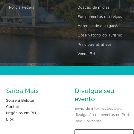
Polícia Federal
Doação de mídias
Equipamentos e serviços
Materiais de divulgação
Observatório do Turismo
Principais atrativos
Venda BH
Saiba Mais
Divulgue seu
evento
Sobre a Belotur
Contato
Envio de informações para
Negócios em BH
divulgação de eventos no Portal
Blog
Belo Horizonte