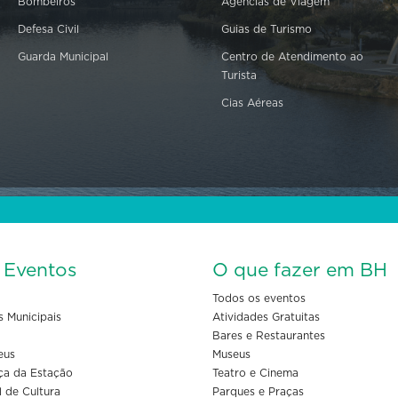
Bombeiros
Agências de Viagem
Defesa Civil
Guias de Turismo
Guarda Municipal
Centro de Atendimento ao
Turista
Cias Aéreas
s Eventos
O que fazer em BH
Todos os eventos
s Municipais
Atividades Gratuitas
Bares e Restaurantes
eus
Museus
ça da Estação
Teatro e Cinema
l de Cultura
Parques e Praças