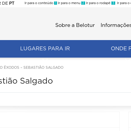
R
DE
PT
Ir para o conteúdo
1
Ir para o menu
2
Ir para o rodapé
3
Ir para o
ES
Sobre a Belotur
Informações
Menu
second
LUGARES PARA IR
ONDE 
O ÊXODOS – SEBASTIÃO SALGADO
stião Salgado