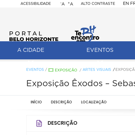
-
+
EN
F
ACESSIBILIDADE
ALTO CONTRASTE
A
A
PORTAL
BELO
HORIZONTE
A CIDADE
EVENTOS
ação
pal
EVENTOS
/
ARTES VISUAIS
EXPOSIÇÃ
EXPOSIÇÃO
/
Exposição Êxodos – Seba
INÍCIO
DESCRIÇÃO
LOCALIZAÇÃO
DESCRIÇÃO