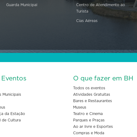
Guarda Municipal
Centro de Atendimento ao
Turista
Cias Aéreas
s Eventos
O que fazer em BH
Todos os eventos
s Municipais
Atividades Gratuitas
Bares e Restaurantes
eus
Museus
ça da Estação
Teatro e Cinema
l de Cultura
Parques e Praças
Ao ar livre e Esportes
Compras e Moda