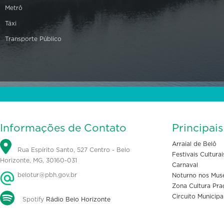
Metrô
Táxi
Transporte Público
Informações de Contato
Principai
Arraial de Belô
Rua Espírito Santo, 527 Centro - Belo
Festivais Culturai
Horizonte, MG, 30160-031
Carnaval
belotur@pbh.gov.br
Noturno nos Mus
Zona Cultura Pra
Circuito Municipa
Spotify
Rádio Belo Horizonte