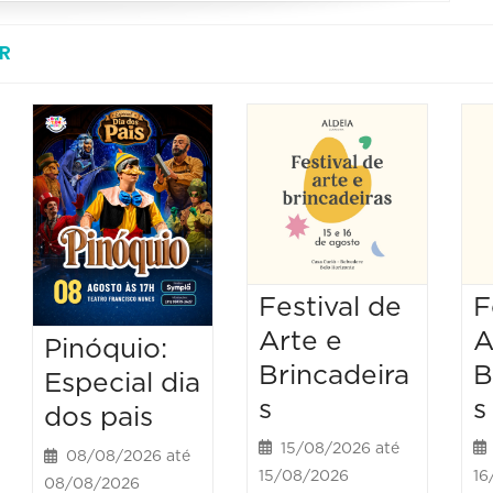
R
Festival de
F
Arte e
A
Pinóquio:
Brincadeira
B
Especial dia
s
s
dos pais
15/08/2026 até
08/08/2026 até
15/08/2026
16
08/08/2026