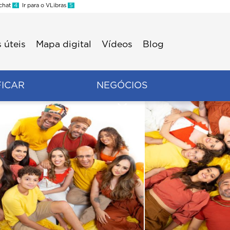
 chat
4
Ir para o VLibras
5
 úteis
Mapa digital
Vídeos
Blog
FICAR
NEGÓCIOS