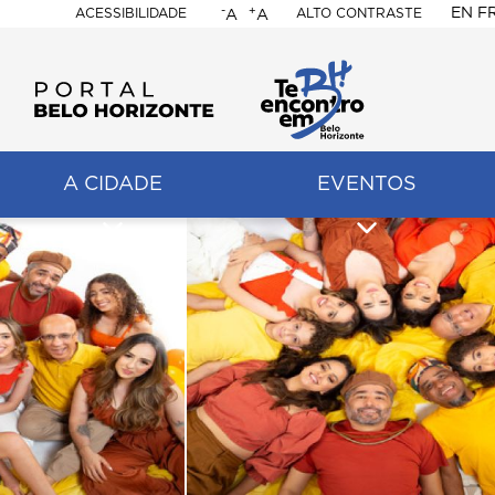
-
+
EN
F
ACESSIBILIDADE
ALTO CONTRASTE
A
A
PORTAL
BELO
HORIZONTE
A CIDADE
EVENTOS
ação
pal