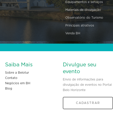
Equipamentos e serviços
Materiais de divulgação
Observatório do Turismo
Principais atrativos
Venda BH
Saiba Mais
Divulgue seu
evento
Sobre a Belotur
Contato
Envio de informações para
Negócios em BH
divulgação de eventos no Portal
Blog
Belo Horizonte
CADASTRAR