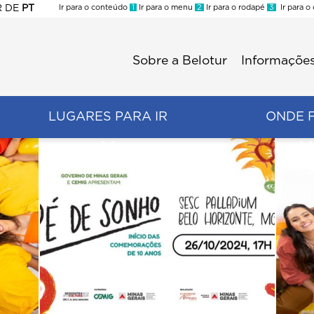
R
DE
PT
Ir para o conteúdo
1
Ir para o menu
2
Ir para o rodapé
3
Ir para o
ES
Sobre a Belotur
Informações
Menu
second
LUGARES PARA IR
ONDE 