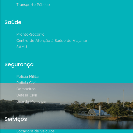
Transporte Público
Saúde
Pronto-Socorro
Centro de Atenção à Saúde do Viajante
SAMU
Segurança
Polícia Militar
Polícia Civil
Bombeiros
Defesa Civil
Guarda Municipal
Serviços
Locadora de Veículos