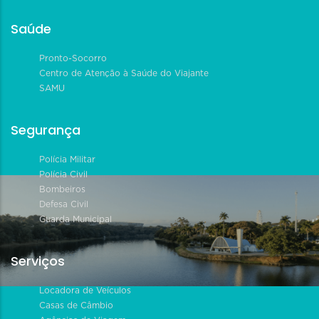
Saúde
Pronto-Socorro
Centro de Atenção à Saúde do Viajante
SAMU
Segurança
Polícia Militar
Polícia Civil
Bombeiros
Defesa Civil
Guarda Municipal
Serviços
Locadora de Veículos
Casas de Câmbio