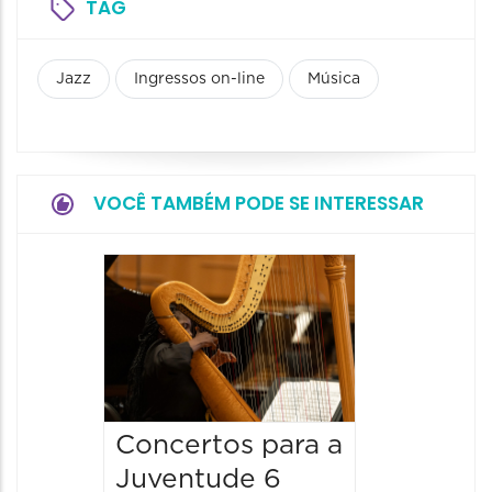
TAG
Jazz
Ingressos on-line
Música
VOCÊ TAMBÉM PODE SE INTERESSAR
Espetá
Canta
12/08/20
12/08/2026
19:00 às 
Concertos para a
Juventude 6