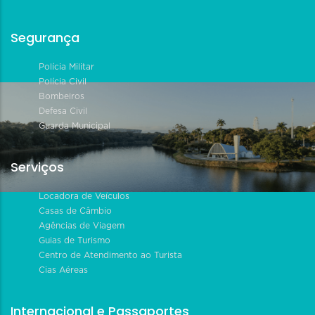
Segurança
Polícia Militar
Polícia Civil
Bombeiros
Defesa Civil
Guarda Municipal
Serviços
Locadora de Veículos
Casas de Câmbio
Agências de Viagem
Guias de Turismo
Centro de Atendimento ao Turista
Cias Aéreas
Internacional e Passaportes