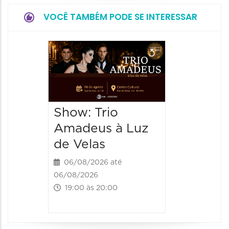
VOCÊ TAMBÉM PODE SE INTERESSAR
Show: 
de Sá
06/08/20
06/08/202
Show: Trio
20:00 às
Amadeus à Luz
de Velas
06/08/2026 até
06/08/2026
19:00 às 20:00