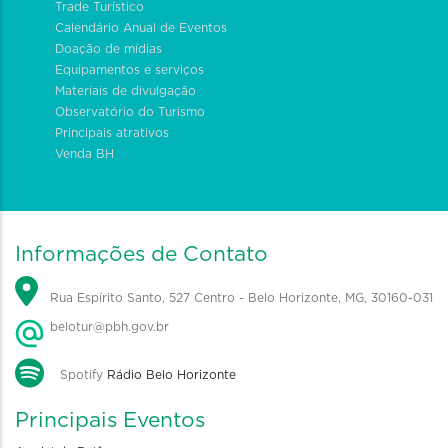
Trade Turístico
Calendário Anual de Eventos
Doação de mídias
Equipamentos e serviços
Materiais de divulgação
Observatório do Turismo
Principais atrativos
Venda BH
Informações de Contato
Rua Espírito Santo, 527 Centro - Belo Horizonte, MG, 30160-031
belotur@pbh.gov.br
Spotify
Rádio Belo Horizonte
Principais Eventos