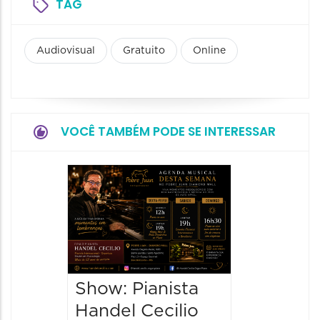
TAG
Audiovisual
Gratuito
Online
VOCÊ TAMBÉM PODE SE INTERESSAR
Show:
Teixeir
anos d
08/08/20
08/08/202
Show: Pianista
21:00 às
Handel Cecilio