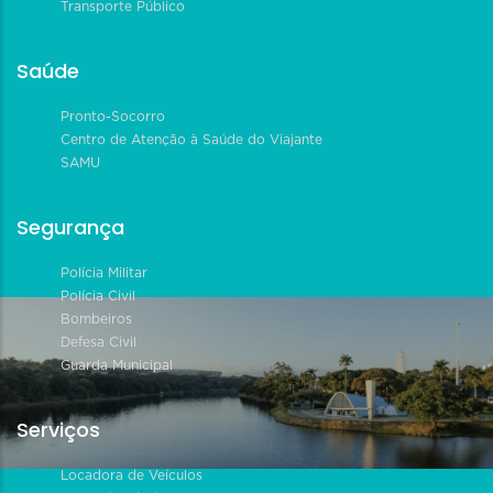
Transporte Público
Saúde
Pronto-Socorro
Centro de Atenção à Saúde do Viajante
SAMU
Segurança
Polícia Militar
Polícia Civil
Bombeiros
Defesa Civil
Guarda Municipal
Serviços
Locadora de Veículos