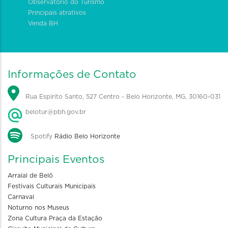
Observatório do Turismo
Principais atrativos
Venda BH
Informações de Contato
Rua Espírito Santo, 527 Centro - Belo Horizonte, MG, 30160-031
belotur@pbh.gov.br
Spotify
Rádio Belo Horizonte
Principais Eventos
Arraial de Belô
Festivais Culturais Municipais
Carnaval
Noturno nos Museus
Zona Cultura Praça da Estação