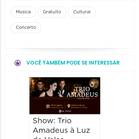
Música
Gratuito
Cultural
Concerto
VOCÊ TAMBÉM PODE SE INTERESSAR
Show: 
de Sá
06/08/20
06/08/202
Show: Trio
20:00 às
Amadeus à Luz