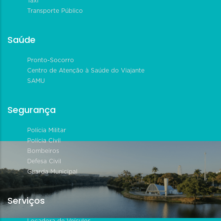
Táxi
Transporte Público
Saúde
Pronto-Socorro
Centro de Atenção à Saúde do Viajante
SAMU
Segurança
Polícia Militar
Polícia Civil
Bombeiros
Defesa Civil
Guarda Municipal
Serviços