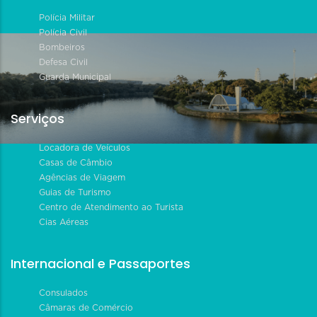
Polícia Militar
Polícia Civil
Bombeiros
Defesa Civil
Guarda Municipal
Serviços
Locadora de Veículos
Casas de Câmbio
Agências de Viagem
Guias de Turismo
Centro de Atendimento ao Turista
Cias Aéreas
Internacional e Passaportes
Consulados
Câmaras de Comércio