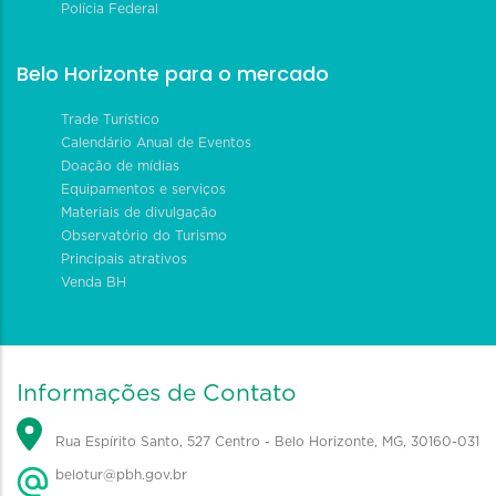
Polícia Federal
Belo Horizonte para o mercado
Trade Turístico
Calendário Anual de Eventos
Doação de mídias
Equipamentos e serviços
Materiais de divulgação
Observatório do Turismo
Principais atrativos
Venda BH
Informações de Contato
Rua Espírito Santo, 527 Centro - Belo Horizonte, MG, 30160-031
belotur@pbh.gov.br