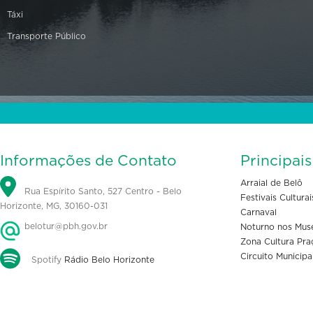
Táxi
Transporte Público
Informações de Contato
Principai
Arraial de Belô
Rua Espírito Santo, 527 Centro - Belo
Festivais Culturai
Horizonte, MG, 30160-031
Carnaval
belotur@pbh.gov.br
Noturno nos Mus
Zona Cultura Pra
Circuito Municipa
Spotify
Rádio Belo Horizonte