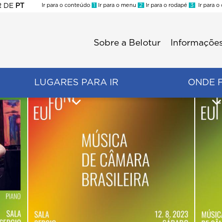
R
DE
PT
Ir para o conteúdo
1
Ir para o menu
2
Ir para o rodapé
3
Ir para o
ES
Sobre a Belotur
Informações
Menu
second
LUGARES PARA IR
ONDE 