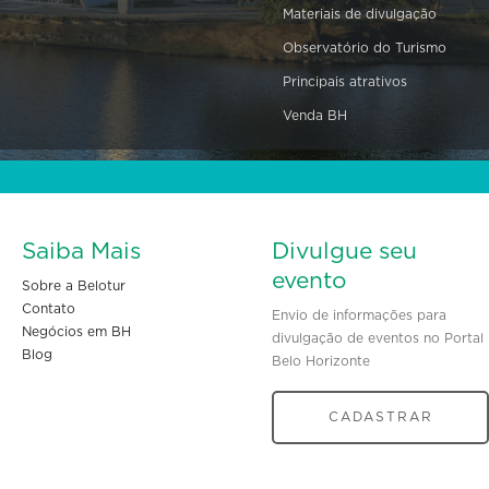
Materiais de divulgação
Observatório do Turismo
Principais atrativos
Venda BH
Saiba Mais
Divulgue seu
evento
Sobre a Belotur
Contato
Envio de informações para
Negócios em BH
divulgação de eventos no Portal
Blog
Belo Horizonte
CADASTRAR