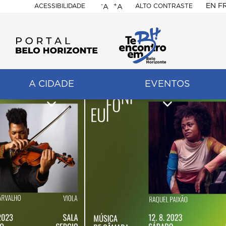
-
+
EN
F
ACESSIBILIDADE
ALTO CONTRASTE
A
A
PORTAL
BELO
HORIZONTE
A CIDADE
EVENTOS
ação
pal