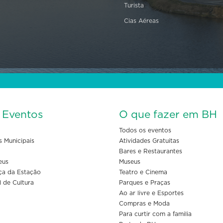
Turista
Cias Aéreas
s Eventos
O que fazer em BH
Todos os eventos
s Municipais
Atividades Gratuitas
Bares e Restaurantes
eus
Museus
ça da Estação
Teatro e Cinema
l de Cultura
Parques e Praças
Ao ar livre e Esportes
Compras e Moda
Para curtir com a familia