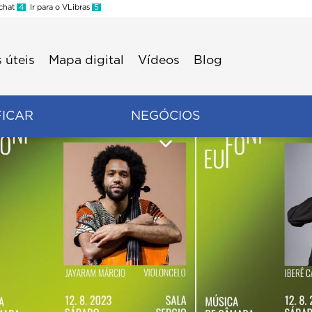
 chat
4
Ir para o VLibras
5
 úteis
Mapa digital
Vídeos
Blog
FICAR
NEGÓCIOS