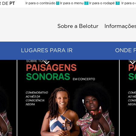
R
DE
PT
Ir para o conteúdo
1
Ir para o menu
2
Ir para o rodapé
3
Ir para o
ES
Sobre a Belotur
Informações
Menu
second
LUGARES PARA IR
ONDE 