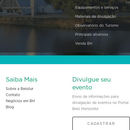
Equipamentos e serviços
Materiais de divulgação
Observatório do Turismo
Principais atrativos
Venda BH
Saiba Mais
Divulgue seu
evento
Sobre a Belotur
Contato
Envio de informações para
Negócios em BH
divulgação de eventos no Portal
Blog
Belo Horizonte
CADASTRAR