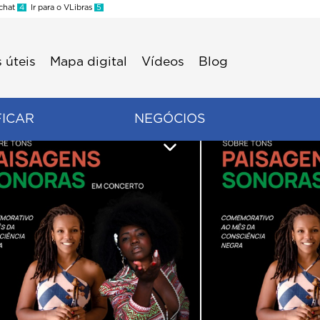
 chat
4
Ir para o VLibras
5
 úteis
Mapa digital
Vídeos
Blog
FICAR
NEGÓCIOS