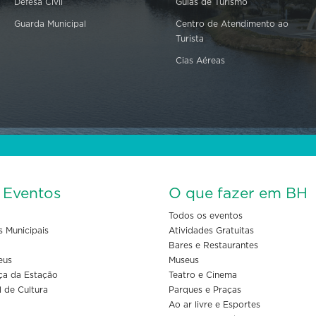
Defesa Civil
Guias de Turismo
Guarda Municipal
Centro de Atendimento ao
Turista
Cias Aéreas
s Eventos
O que fazer em BH
Todos os eventos
s Municipais
Atividades Gratuitas
Bares e Restaurantes
eus
Museus
ça da Estação
Teatro e Cinema
l de Cultura
Parques e Praças
Ao ar livre e Esportes