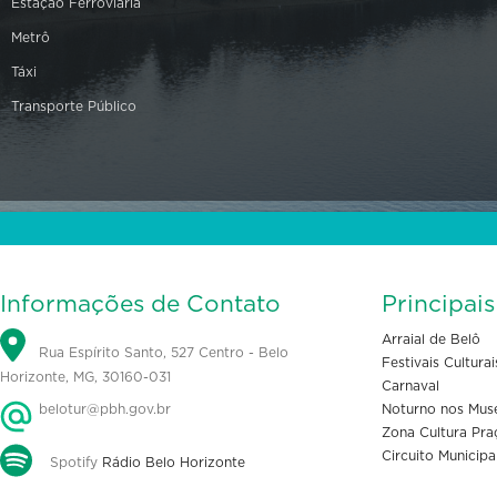
Estação Ferroviária
Metrô
Táxi
Transporte Público
Informações de Contato
Principai
Arraial de Belô
Rua Espírito Santo, 527 Centro - Belo
Festivais Culturai
Horizonte, MG, 30160-031
Carnaval
belotur@pbh.gov.br
Noturno nos Mus
Zona Cultura Pra
Circuito Municipa
Spotify
Rádio Belo Horizonte