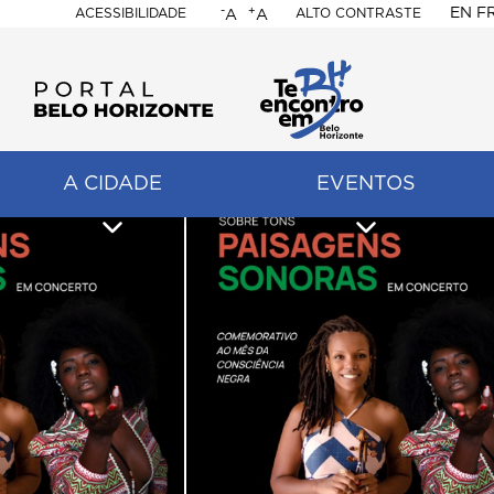
-
+
EN
F
ACESSIBILIDADE
ALTO CONTRASTE
A
A
PORTAL
BELO
HORIZONTE
A CIDADE
EVENTOS
ação
pal