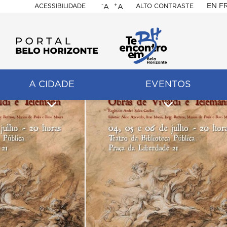
-
+
EN
F
ACESSIBILIDADE
ALTO CONTRASTE
A
A
PORTAL
BELO
HORIZONTE
A CIDADE
EVENTOS
ação
pal