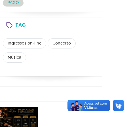
PAGO
TAG
Ingressos on-line
Concerto
Música
Show: Edu
Show:
Falaschi
Renat