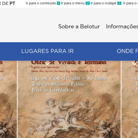
R
DE
PT
Ir para o conteúdo
1
Ir para o menu
2
Ir para o rodapé
3
Ir para o
ES
Sobre a Belotur
Informações
Menu
second
LUGARES PARA IR
ONDE 