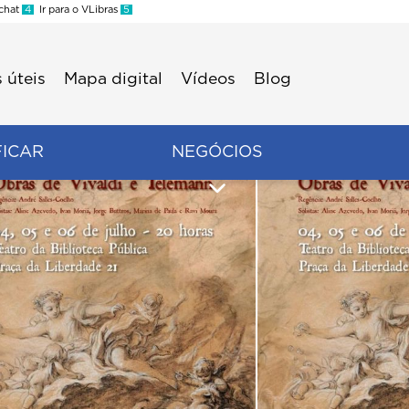
 chat
4
Ir para o VLibras
5
 úteis
Mapa digital
Vídeos
Blog
FICAR
NEGÓCIOS