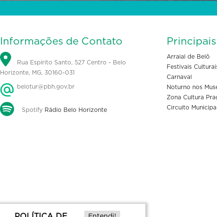
Informações de Contato
Principai
Arraial de Belô
Rua Espírito Santo, 527 Centro - Belo
Festivais Culturai
Horizonte, MG, 30160-031
Carnaval
belotur@pbh.gov.br
Noturno nos Mus
Zona Cultura Pra
Circuito Municipa
Spotify
Rádio Belo Horizonte
POLÍTICA DE
Entendi!