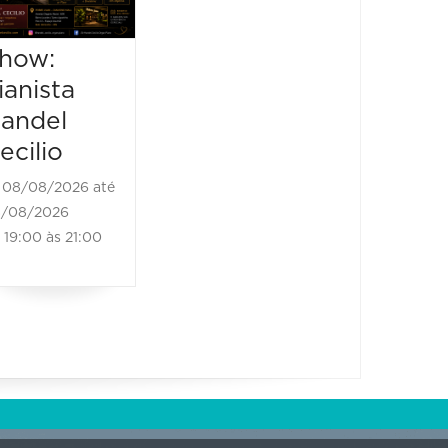
"Mi’Raj
Teixeir
Tour"
80 an
how:
carrei
08/08/2026 até
ianista
08/08/2026
08/08/2
andel
21:00 às 22:30
08/08/20
ecilio
21:00 às
08/08/2026 até
/08/2026
19:00 às 21:00