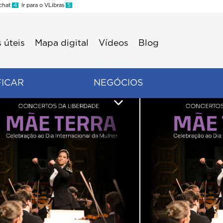
 chat
4
Ir para o VLibras
5
 úteis
Mapa digital
Vídeos
Blog
FICAR
NEGÓCIOS