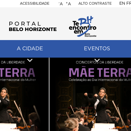
-
+
EN
F
ACESSIBILIDADE
ALTO CONTRASTE
A
A
PORTAL
BELO
HORIZONTE
A CIDADE
EVENTOS
ação
pal