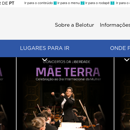
R
DE
PT
Ir para o conteúdo
1
Ir para o menu
2
Ir para o rodapé
3
Ir para o
ES
Sobre a Belotur
Informações
Menu
second
LUGARES PARA IR
ONDE 