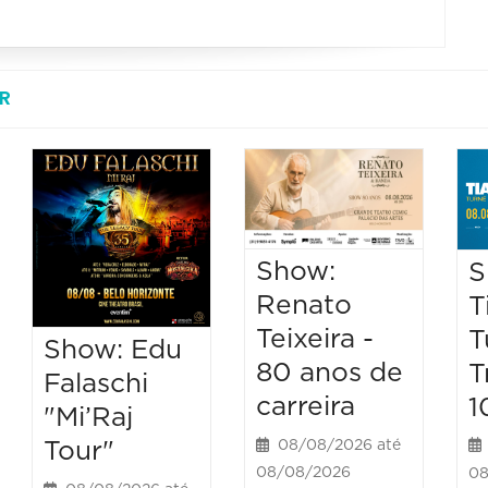
R
Show:
S
Renato
T
Teixeira -
T
Show: Edu
80 anos de
T
Falaschi
carreira
1
"Mi’Raj
Tour"
08/08/2026 até
08/08/2026
08