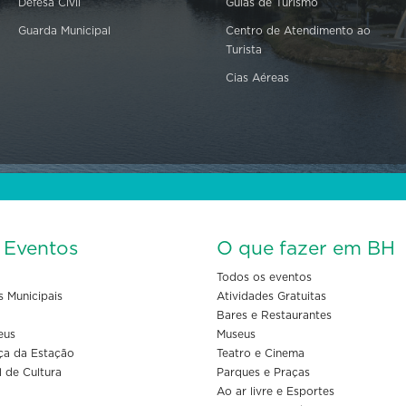
Defesa Civil
Guias de Turismo
Guarda Municipal
Centro de Atendimento ao
Turista
Cias Aéreas
s Eventos
O que fazer em BH
Todos os eventos
s Municipais
Atividades Gratuitas
Bares e Restaurantes
eus
Museus
ça da Estação
Teatro e Cinema
l de Cultura
Parques e Praças
Ao ar livre e Esportes