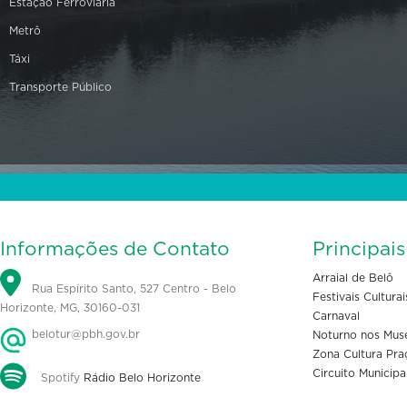
Estação Ferroviária
Metrô
Táxi
Transporte Público
Informações de Contato
Principai
Arraial de Belô
Rua Espírito Santo, 527 Centro - Belo
Festivais Culturai
Horizonte, MG, 30160-031
Carnaval
belotur@pbh.gov.br
Noturno nos Mus
Zona Cultura Pra
Circuito Municipa
Spotify
Rádio Belo Horizonte