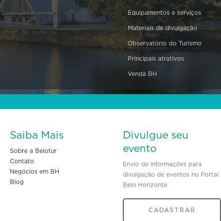
Equipamentos e serviços
Materiais de divulgação
Observatório do Turismo
Principais atrativos
Venda BH
Saiba Mais
Divulgue seu
evento
Sobre a Belotur
Contato
Envio de informações para
Negócios em BH
divulgação de eventos no Portal
Blog
Belo Horizonte
CADASTRAR