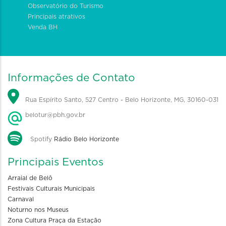
Observatório do Turismo
Principais atrativos
Venda BH
Informações de Contato
Rua Espírito Santo, 527 Centro - Belo Horizonte, MG, 30160-031
belotur@pbh.gov.br
Spotify
Rádio Belo Horizonte
Principais Eventos
Arraial de Belô
Festivais Culturais Municipais
Carnaval
Noturno nos Museus
Zona Cultura Praça da Estação