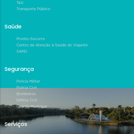
Táxi
Transporte Público
Saúde
Pronto-Socorro
Centro de Atenção à Saúde do Viajante
SAMU
Segurança
Polícia Militar
Polícia Civil
Bombeiros
Defesa Civil
Guarda Municipal
Serviços