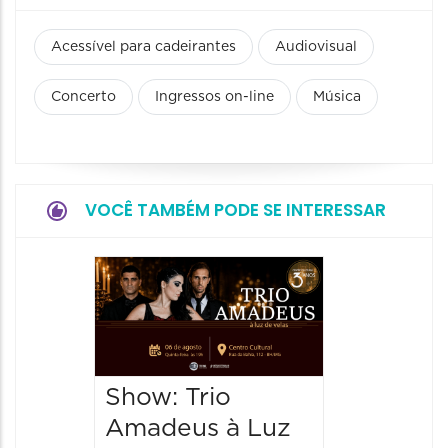
Acessível para cadeirantes
Audiovisual
Concerto
Ingressos on-line
Música
VOCÊ TAMBÉM PODE SE INTERESSAR
Show: 
de Sá
06/08/20
06/08/202
Show: Trio
20:00 às
Amadeus à Luz