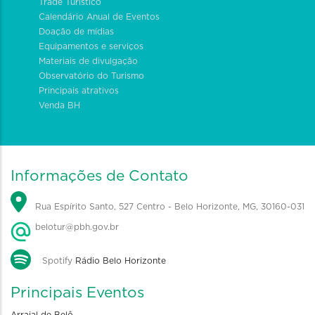
Trade Turístico
Calendário Anual de Eventos
Doação de mídias
Equipamentos e serviços
Materiais de divulgação
Observatório do Turismo
Principais atrativos
Venda BH
Informações de Contato
Rua Espírito Santo, 527 Centro - Belo Horizonte, MG, 30160-031
belotur@pbh.gov.br
Spotify
Rádio Belo Horizonte
Principais Eventos