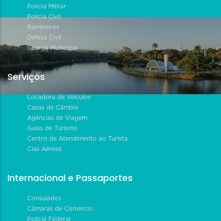
Polícia Militar
Polícia Civil
Bombeiros
Defesa Civil
Guarda Municipal
Serviços
Locadora de Veículos
Casas de Câmbio
Agências de Viagem
Guias de Turismo
Centro de Atendimento ao Turista
Cias Aéreas
Internacional e Passaportes
Consulados
Câmaras de Comércio
Polícia Federal