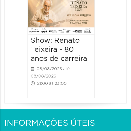
Show:
Falasch
Tour"
08/08/20
Show: Renato
08/08/202
21:00 às 
Teixeira - 80
anos de carreira
08/08/2026 até
08/08/2026
21:00 às 23:00
INFORMAÇÕES ÚTEIS