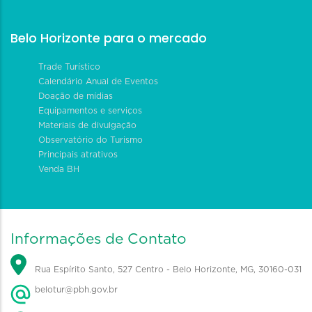
Belo Horizonte para o mercado
Trade Turístico
Calendário Anual de Eventos
Doação de mídias
Equipamentos e serviços
Materiais de divulgação
Observatório do Turismo
Principais atrativos
Venda BH
Informações de Contato
Rua Espírito Santo, 527 Centro - Belo Horizonte, MG, 30160-031
belotur@pbh.gov.br