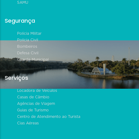
SAMU
Segurança
Polícia Militar
Polícia Civil
Bombeiros
Defesa Civil
Guarda Municipal
Serviços
Locadora de Veículos
Casas de Câmbio
Agências de Viagem
Guias de Turismo
Centro de Atendimento ao Turista
Cias Aéreas