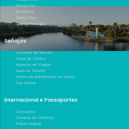
Polícia Civil
Bombeiros
Defesa Civil
Guarda Municipal
Serviços
Locadora de Veículos
Casas de Câmbio
Agências de Viagem
Guias de Turismo
Centro de Atendimento ao Turista
Cias Aéreas
Internacional e Passaportes
Consulados
Câmaras de Comércio
Polícia Federal