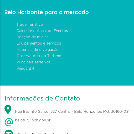
Belo Horizonte para o mercado
Trade Turístico
Calendário Anual de Eventos
Doação de mídias
Equipamentos e serviços
Materiais de divulgação
Observatório do Turismo
Principais atrativos
Venda BH
Informações de Contato
Rua Espírito Santo, 527 Centro - Belo Horizonte, MG, 30160-031
belotur@pbh.gov.br