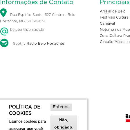
Informações de Contato
Principai
Arraial de Belô
Rua Espírito Santo, 527 Centro - Belo
Festivais Culturai
Horizonte, MG, 30160-031
Carnaval
belotur@pbh.gov.br
Noturno nos Mus
Zona Cultura Pra
Circuito Municipa
Spotify
Rádio Belo Horizonte
POLÍTICA DE
Entendi!
COOKIES
Não,
Usamos cookies para
obrigado.
assegurar que você