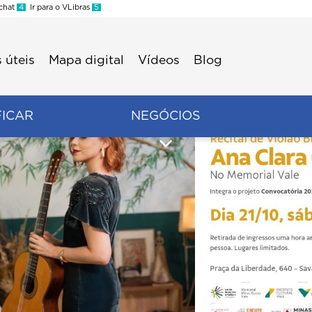
 chat
4
Ir para o VLibras
5
 úteis
Mapa digital
Vídeos
Blog
FICAR
NEGÓCIOS