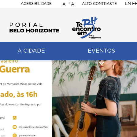
-
+
EN
F
ACESSIBILIDADE
ALTO CONTRASTE
A
A
PORTAL
BELO
HORIZONTE
A CIDADE
EVENTOS
ação
pal