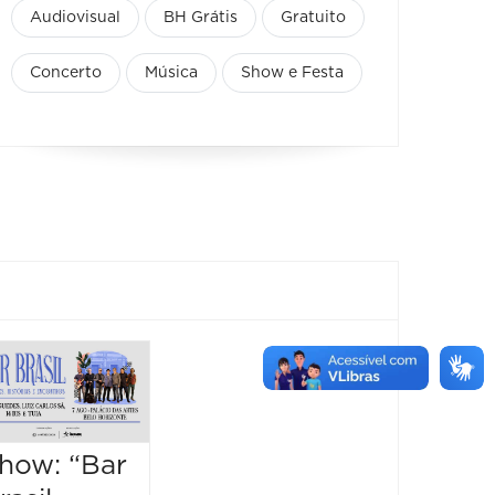
Audiovisual
BH Grátis
Gratuito
Concerto
Música
Show e Festa
Blues na
Horiz
Praça -
Brass
Edição São
Festiva
how: “Bar
Bento
Black