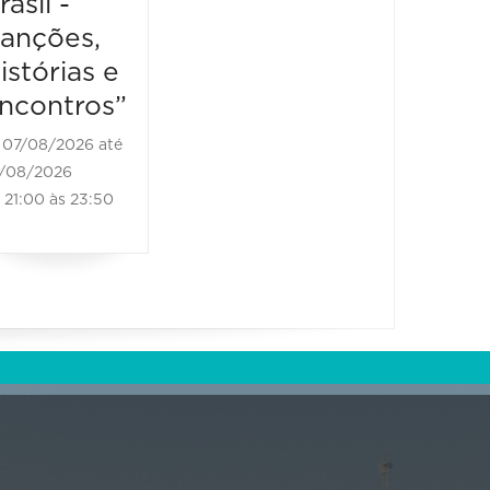
rasil -
Bones
08/08/2026 até
anções,
Brass
08/08/2026
10:00 às 20:00
istórias e
08/08/2
ncontros”
08/08/20
11:00 às
07/08/2026 até
/08/2026
21:00 às 23:50