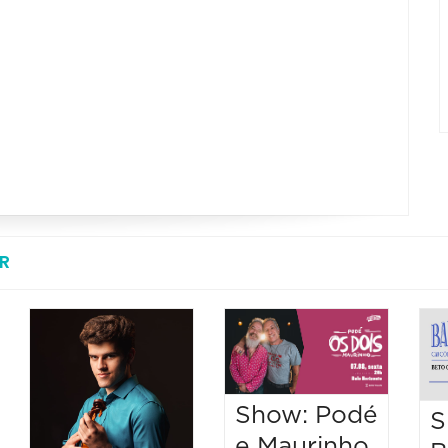
R
Show: Podé
S
e Maurinho