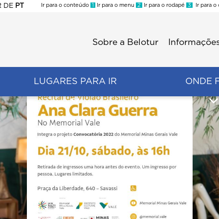
R
DE
PT
Ir para o conteúdo
1
Ir para o menu
2
Ir para o rodapé
3
Ir para o
ES
Sobre a Belotur
Informações
Menu
second
LUGARES PARA IR
ONDE 