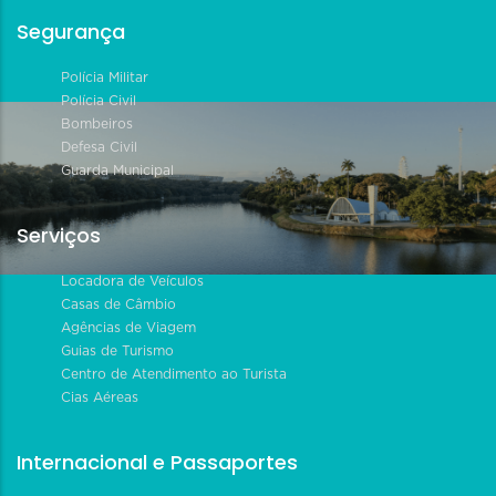
Segurança
Polícia Militar
Polícia Civil
Bombeiros
Defesa Civil
Guarda Municipal
Serviços
Locadora de Veículos
Casas de Câmbio
Agências de Viagem
Guias de Turismo
Centro de Atendimento ao Turista
Cias Aéreas
Internacional e Passaportes