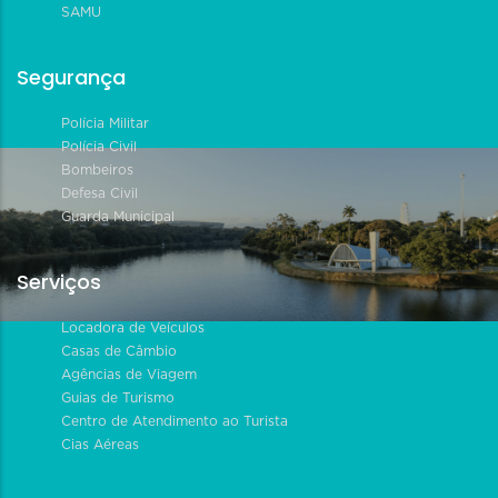
SAMU
Segurança
Polícia Militar
Polícia Civil
Bombeiros
Defesa Civil
Guarda Municipal
Serviços
Locadora de Veículos
Casas de Câmbio
Agências de Viagem
Guias de Turismo
Centro de Atendimento ao Turista
Cias Aéreas