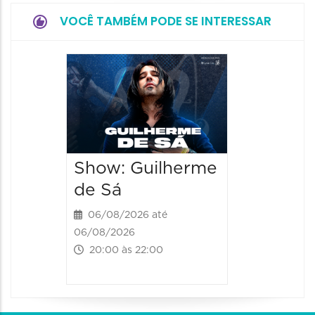
VOCÊ TAMBÉM PODE SE INTERESSAR
Espetá
“Cores
- Orqu
Chines
Shang
Show: Guilherme
06/08/20
de Sá
06/08/202
06/08/2026 até
20:00 às
06/08/2026
20:00 às 22:00