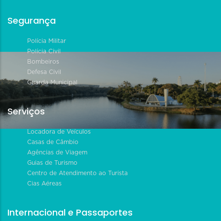
Segurança
Polícia Militar
Polícia Civil
Bombeiros
Defesa Civil
Guarda Municipal
Serviços
Locadora de Veículos
Casas de Câmbio
Agências de Viagem
Guias de Turismo
Centro de Atendimento ao Turista
Cias Aéreas
Internacional e Passaportes