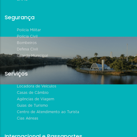
Segurança
Polícia Militar
Polícia Civil
Bombeiros
Defesa Civil
Guarda Municipal
Serviços
Locadora de Veículos
Casas de Câmbio
Agências de Viagem
Guias de Turismo
Centro de Atendimento ao Turista
Cias Aéreas
Internacional e Passaportes