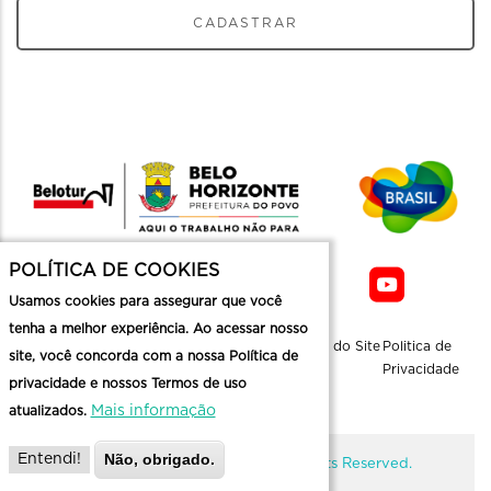
CADASTRAR
POLÍTICA DE COOKIES
Usamos cookies para assegurar que você
tenha a melhor experiência. Ao acessar nosso
Sobre a
Contato
Informaçoes
Mapa do Site
Politica de
site, você concorda com a nossa Política de
Belotur
Üteis
Privacidade
privacidade e nossos Termos de uso
Mais informação
atualizados.
Não, obrigado.
Entendi!
@ Copyright Belotur 2026. All Rights Reserved.