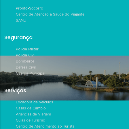
Pronto-Socorro
Centro de Atenção à Saúde do Viajante
SAMU
Segurança
Polícia Militar
Polícia Civil
Bombeiros
Defesa Civil
Guarda Municipal
Serviços
Locadora de Veículos
Casas de Câmbio
Agências de Viagem
Guias de Turismo
Centro de Atendimento ao Turista