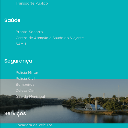
Transporte Público
Saúde
Pronto-Socorro
Centro de Atenção à Saúde do Viajante
SAMU
Segurança
Polícia Militar
Polícia Civil
Bombeiros
Defesa Civil
Guarda Municipal
Serviços
Locadora de Veículos