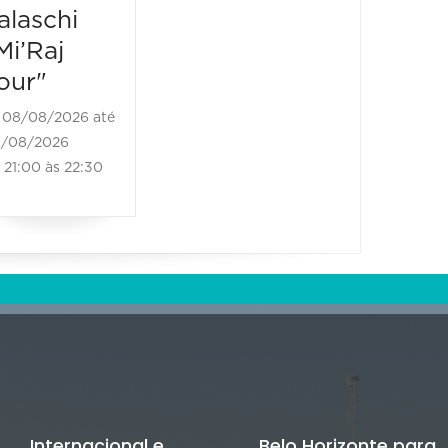
08/08/2026
08/08/20
alaschi
21:00 às 23:00
22:00 à
Mi’Raj
our"
08/08/2026 até
/08/2026
21:00 às 22:30
Internacional e
Belo Horizonte para