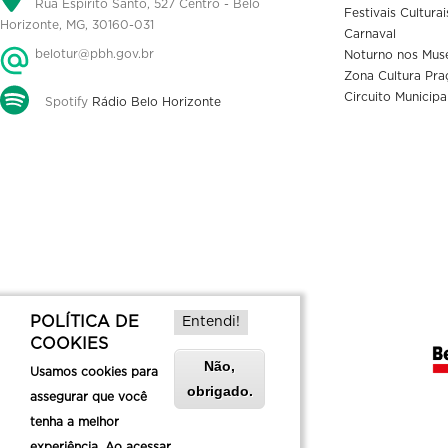
Rua Espírito Santo, 527 Centro - Belo
Festivais Culturai
Horizonte, MG, 30160-031
Carnaval
belotur@pbh.gov.br
Noturno nos Mus
Zona Cultura Pra
Circuito Municipa
Spotify
Rádio Belo Horizonte
POLÍTICA DE
Entendi!
COOKIES
Não,
Usamos cookies para
obrigado.
assegurar que você
tenha a melhor
experiência. Ao acessar