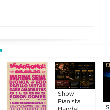
R
Show:
Pianista
S
Handel