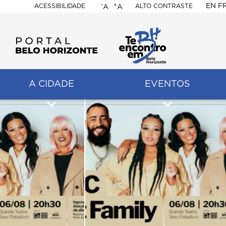
-
+
EN
F
ACESSIBILIDADE
ALTO CONTRASTE
A
A
PORTAL
BELO
HORIZONTE
A CIDADE
EVENTOS
ação
pal