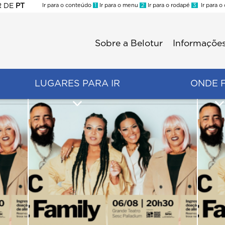
R
DE
PT
Ir para o conteúdo
1
Ir para o menu
2
Ir para o rodapé
3
Ir para o
ES
Sobre a Belotur
Informações
Menu
second
LUGARES PARA IR
ONDE 