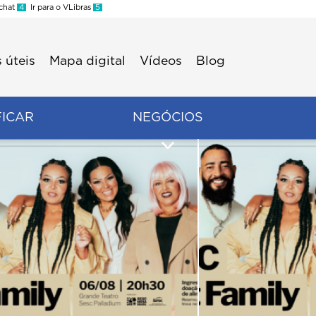
 chat
4
Ir para o VLibras
5
 úteis
Mapa digital
Vídeos
Blog
FICAR
NEGÓCIOS