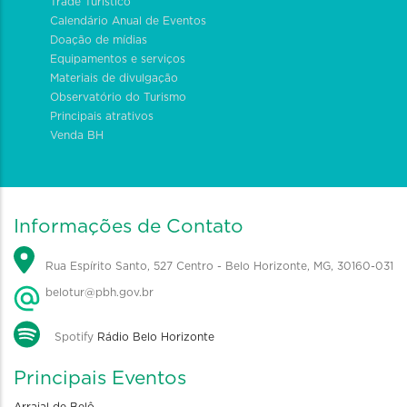
Trade Turístico
Calendário Anual de Eventos
Doação de mídias
Equipamentos e serviços
Materiais de divulgação
Observatório do Turismo
Principais atrativos
Venda BH
Informações de Contato
Rua Espírito Santo, 527 Centro - Belo Horizonte, MG, 30160-031
belotur@pbh.gov.br
Spotify
Rádio Belo Horizonte
Principais Eventos
Arraial de Belô