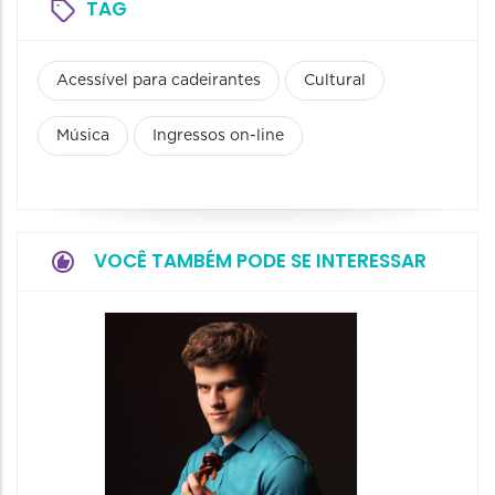
TAG
Acessível para cadeirantes
Cultural
Música
Ingressos on-line
VOCÊ TAMBÉM PODE SE INTERESSAR
Show: 
Maurin
Projet
Dois"
07/08/20