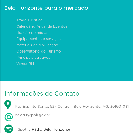
Belo Horizonte para o mercado
Trade Turístico
Calendário Anual de Eventos
Doação de mídias
Equipamentos e serviços
Materiais de divulgação
Observatório do Turismo
Principais atrativos
Venda BH
Informações de Contato
Rua Espírito Santo, 527 Centro - Belo Horizonte, MG, 30160-031
belotur@pbh.gov.br
Spotify
Rádio Belo Horizonte