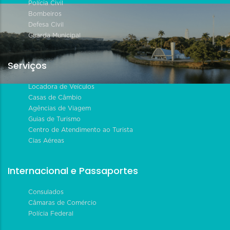
Polícia Civil
Bombeiros
Defesa Civil
Guarda Municipal
Serviços
Locadora de Veículos
Casas de Câmbio
Agências de Viagem
Guias de Turismo
Centro de Atendimento ao Turista
Cias Aéreas
Internacional e Passaportes
Consulados
Câmaras de Comércio
Polícia Federal