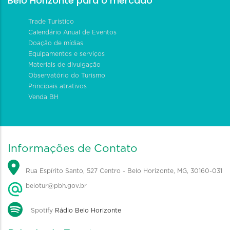
Belo Horizonte para o mercado
Trade Turístico
Calendário Anual de Eventos
Doação de mídias
Equipamentos e serviços
Materiais de divulgação
Observatório do Turismo
Principais atrativos
Venda BH
Informações de Contato
Rua Espírito Santo, 527 Centro - Belo Horizonte, MG, 30160-031
belotur@pbh.gov.br
Spotify
Rádio Belo Horizonte