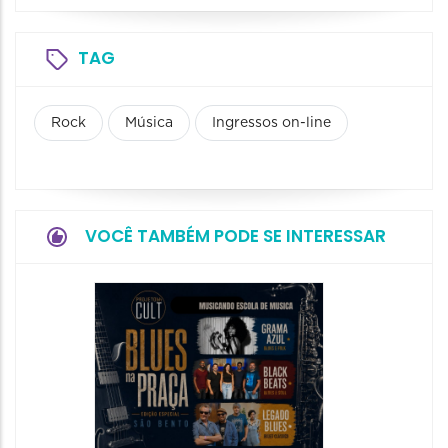
TAG
Rock
Música
Ingressos on-line
VOCÊ TAMBÉM PODE SE INTERESSAR
Horizo
Festiva
Bones 
Band
08/08/20