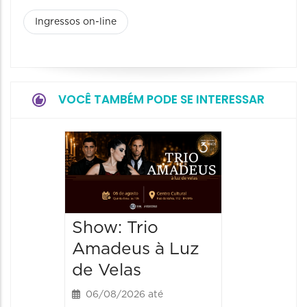
Ingressos on-line
VOCÊ TAMBÉM PODE SE INTERESSAR
Espetá
“Cores
- Orqu
Chines
Show: Trio
Shang
Amadeus à Luz
06/08/20
de Velas
06/08/202
20:00 às
06/08/2026 até