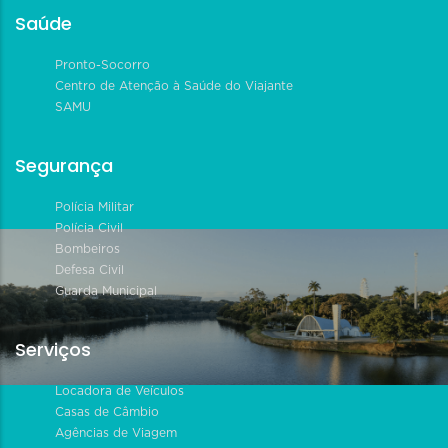
Saúde
Pronto-Socorro
Centro de Atenção à Saúde do Viajante
SAMU
Segurança
Polícia Militar
Polícia Civil
Bombeiros
Defesa Civil
Guarda Municipal
Serviços
Locadora de Veículos
Casas de Câmbio
Agências de Viagem