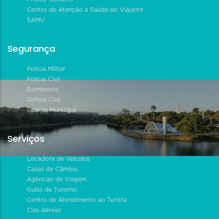
Centro de Atenção à Saúde do Viajante
SAMU
Segurança
Polícia Militar
Polícia Civil
Bombeiros
Defesa Civil
Guarda Municipal
Serviços
Locadora de Veículos
Casas de Câmbio
Agências de Viagem
Guias de Turismo
Centro de Atendimento ao Turista
Cias Aéreas