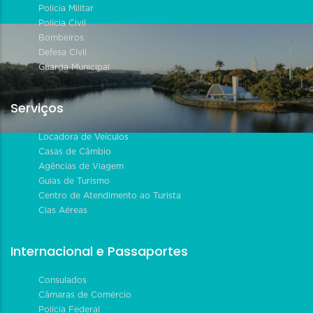
Polícia Militar
Polícia Civil
Bombeiros
Defesa Civil
Guarda Municipal
Serviços
Locadora de Veículos
Casas de Câmbio
Agências de Viagem
Guias de Turismo
Centro de Atendimento ao Turista
Cias Aéreas
Internacional e Passaportes
Consulados
Câmaras de Comércio
Polícia Federal