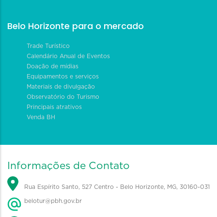
Belo Horizonte para o mercado
Trade Turístico
Calendário Anual de Eventos
Doação de mídias
Equipamentos e serviços
Materiais de divulgação
Observatório do Turismo
Principais atrativos
Venda BH
Informações de Contato
Rua Espírito Santo, 527 Centro - Belo Horizonte, MG, 30160-031
belotur@pbh.gov.br