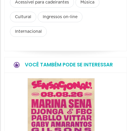
Acessível para cadeirantes
Música
Cultural
Ingressos on-line
Internacional
VOCÊ TAMBÉM PODE SE INTERESSAR
Show: 
Handel
09/08/20
09/08/202
16:30 às 