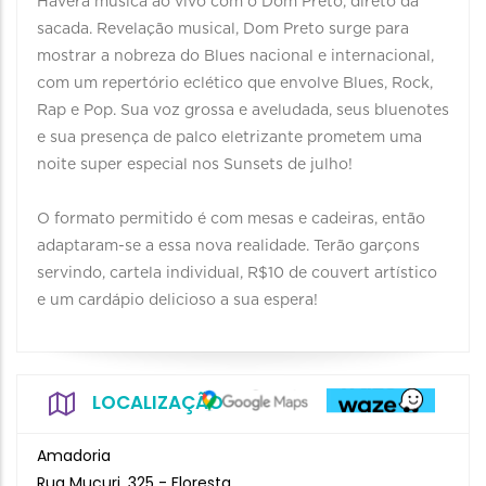
Haverá música ao vivo com o Dom Preto, direto da
sacada. Revelação musical, Dom Preto surge para
mostrar a nobreza do Blues nacional e internacional,
com um repertório eclético que envolve Blues, Rock,
Rap e Pop. Sua voz grossa e aveludada, seus bluenotes
e sua presença de palco eletrizante prometem uma
noite super especial nos Sunsets de julho! ⠀
⠀
O formato permitido é com mesas e cadeiras, então
adaptaram-se a essa nova realidade. Terão garçons
servindo, cartela individual, R$10 de couvert artístico
e um cardápio delicioso a sua espera!⠀⠀
LOCALIZAÇÃO
Amadoria
Rua Mucuri, 325 - Floresta