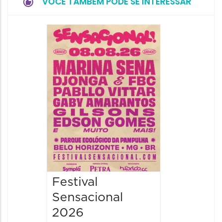
VOCÊ TAMBÉM PODE SE INTERESSAR
Show: 
Handel
09/08/20
09/08/202
16:30 às 
Festival
Sensacional
2026