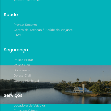
Transporte Público
Saúde
Pronto-Socorro
Centro de Atenção à Saúde do Viajante
SAMU
Segurança
Polícia Militar
Polícia Civil
Bombeiros
Defesa Civil
Guarda Municipal
Serviços
Locadora de Veículos
Casas de Câmbio