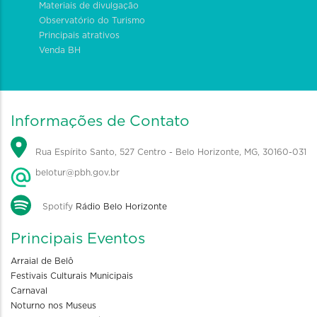
Materiais de divulgação
Observatório do Turismo
Principais atrativos
Venda BH
Informações de Contato
Rua Espírito Santo, 527 Centro - Belo Horizonte, MG, 30160-031
belotur@pbh.gov.br
Spotify
Rádio Belo Horizonte
Principais Eventos
Arraial de Belô
Festivais Culturais Municipais
Carnaval
Noturno nos Museus