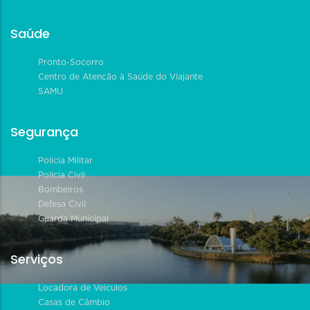
Saúde
Pronto-Socorro
Centro de Atenção à Saúde do Viajante
SAMU
Segurança
Polícia Militar
Polícia Civil
Bombeiros
Defesa Civil
Guarda Municipal
Serviços
Locadora de Veículos
Casas de Câmbio