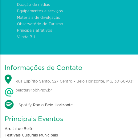
Doação de mídias
Equipamentos e serviços
Materiais de divulgação
Observatório do Turismo
Principais atrativos
Venda BH
Informações de Contato
Rua Espírito Santo, 527 Centro - Belo Horizonte, MG, 30160-031
belotur@pbh.gov.br
Spotify
Rádio Belo Horizonte
Principais Eventos
Arraial de Belô
Festivais Culturais Municipais