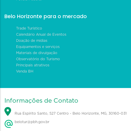
Belo Horizonte para o mercado
Trade Turístico
Calendário Anual de Eventos
Doação de mídias
Equipamentos e serviços
Materiais de divulgação
Observatório do Turismo
Principais atrativos
Venda BH
Informações de Contato
Rua Espírito Santo, 527 Centro - Belo Horizonte, MG, 30160-031
belotur@pbh.gov.br