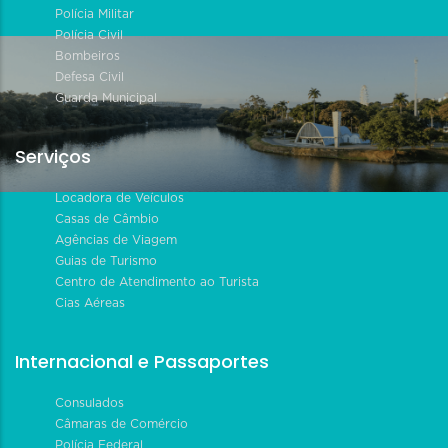
Polícia Militar
Polícia Civil
Bombeiros
Defesa Civil
Guarda Municipal
Serviços
Locadora de Veículos
Casas de Câmbio
Agências de Viagem
Guias de Turismo
Centro de Atendimento ao Turista
Cias Aéreas
Internacional e Passaportes
Consulados
Câmaras de Comércio
Polícia Federal