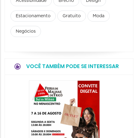
Acessibilidade
Brechó
Design
Estacionamento
Gratuito
Moda
Negócios
VOCÊ TAMBÉM PODE SE INTERESSAR
18ª Ed
Preto 
Day
18/09/20
19/09/2026
00:00 às