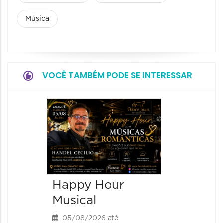
Música
VOCÊ TAMBÉM PODE SE INTERESSAR
Show: 
Amade
de Vel
06/08/20
06/08/202
Happy Hour
19:00 às
Musical
05/08/2026 até