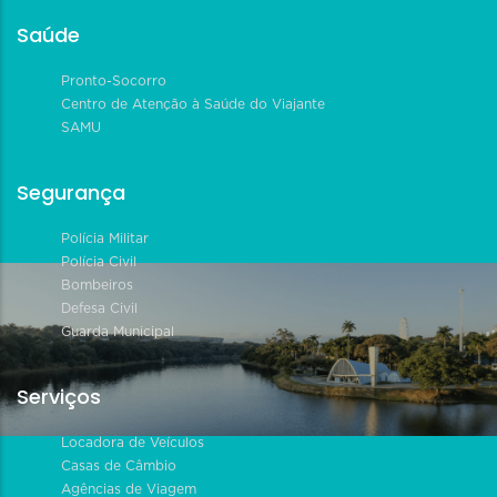
Saúde
Pronto-Socorro
Centro de Atenção à Saúde do Viajante
SAMU
Segurança
Polícia Militar
Polícia Civil
Bombeiros
Defesa Civil
Guarda Municipal
Serviços
Locadora de Veículos
Casas de Câmbio
Agências de Viagem