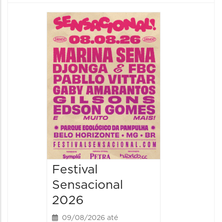
Show: 
Handel
09/08/20
09/08/202
16:30 às 
Festival
Sensacional
2026
09/08/2026 até