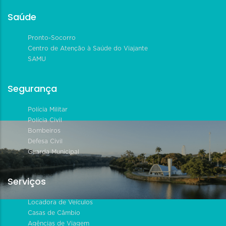
Saúde
Pronto-Socorro
Centro de Atenção à Saúde do Viajante
SAMU
Segurança
Polícia Militar
Polícia Civil
Bombeiros
Defesa Civil
Guarda Municipal
Serviços
Locadora de Veículos
Casas de Câmbio
Agências de Viagem