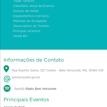
Trade Turístico
Calendário Anual de Eventos
Doação de mídias
Equipamentos e serviços
Materiais de divulgação
Observatório do Turismo
Principais atrativos
Venda BH
Informações de Contato
Rua Espírito Santo, 527 Centro - Belo Horizonte, MG, 30160-031
belotur@pbh.gov.br
Spotify
Rádio Belo Horizonte
Principais Eventos