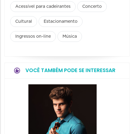
Acessível para cadeirantes
Concerto
Cultural
Estacionamento
Ingressos on-line
Música
VOCÊ TAMBÉM PODE SE INTERESSAR
Show: 
- Canç
Históri
Encont
07/08/20