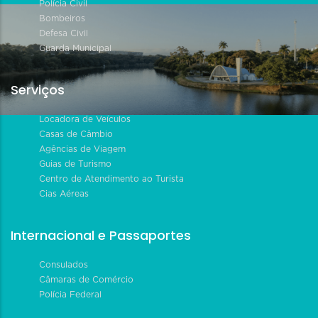
Polícia Civil
Bombeiros
Defesa Civil
Guarda Municipal
Serviços
Locadora de Veículos
Casas de Câmbio
Agências de Viagem
Guias de Turismo
Centro de Atendimento ao Turista
Cias Aéreas
Internacional e Passaportes
Consulados
Câmaras de Comércio
Polícia Federal