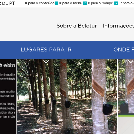
R
DE
PT
Ir para o conteúdo
1
Ir para o menu
2
Ir para o rodapé
3
Ir para o
ES
Sobre a Belotur
Informações
Menu
second
LUGARES PARA IR
ONDE 