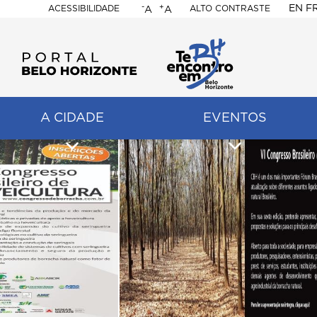
-
+
EN
F
ACESSIBILIDADE
ALTO CONTRASTE
A
A
PORTAL
BELO
HORIZONTE
A CIDADE
EVENTOS
ação
pal