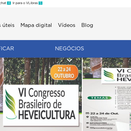
 chat
4
Ir para o VLibras
5
 úteis
Mapa digital
Vídeos
Blog
FICAR
NEGÓCIOS