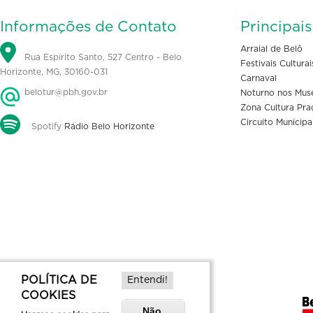
Informações de Contato
Principai
Arraial de Belô
Rua Espírito Santo, 527 Centro - Belo
Festivais Culturai
Horizonte, MG, 30160-031
Carnaval
belotur@pbh.gov.br
Noturno nos Mus
Zona Cultura Pra
Circuito Municipa
Spotify
Rádio Belo Horizonte
POLÍTICA DE
Entendi!
COOKIES
Não,